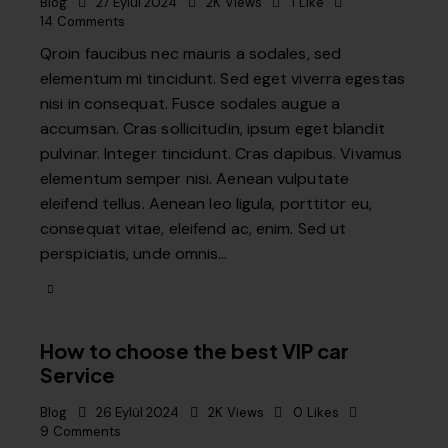
Blog
27 Eylül 2024
2K
Views
1
Like
14
Comments
Qroin faucibus nec mauris a sodales, sed
elementum mi tincidunt. Sed eget viverra egestas
nisi in consequat. Fusce sodales augue a
accumsan. Cras sollicitudin, ipsum eget blandit
pulvinar. Integer tincidunt. Cras dapibus. Vivamus
elementum semper nisi. Aenean vulputate
eleifend tellus. Aenean leo ligula, porttitor eu,
consequat vitae, eleifend ac, enim. Sed ut
perspiciatis, unde omnis…
How to choose the best VIP car
Service
Blog
26 Eylül 2024
2K
Views
0
Likes
9
Comments